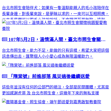
人，一舉兩得，真正符合政府未來長照政策。
台北市照生會陪伴犬：如果有一隻溫馴能親人的毛小孩陪伴在
長輩身邊，對長輩來說，是夢昧以求的，一來可以互相照應，
二來長輩們可以跟毛小孩說說話，不會顯得孤單無聊，達到互
相照應的功能，也有撫慰人心的功能，陪伴犬的特性，是親
人、溫馴又不具攻擊性，且性格穩定，又稱為療癒犬，在陪伴
犬陪伴下的長者們或病患，都可以保持良好心情，促進免疫系
107年5月2日，溫情滿人間，臺北市照生會關懷桃園聖愛教養院
統活力，使他們更樂觀開朗。
台北市照生會，能力不足，能做的只有這樣，希望大家把這個
訊息傳出去，匯聚個人小小愛心成為無限溫暖助力。
「隋棠號」前進部落 風災過後繼續送愛
這些年並沒有任何的公部門的挹注，全部是民間團體，尤其是
更加感謝虎哥 及 台北市照生會，這幾年下來的無私支援