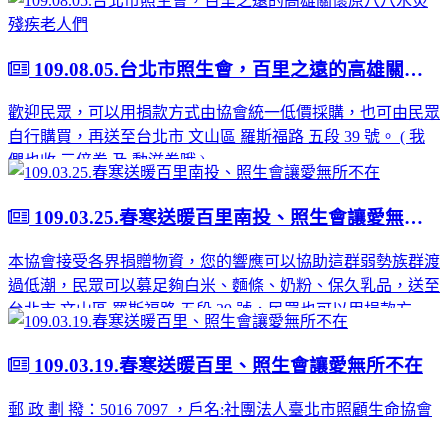
109.08.05.台北市照生會，百里之遠的高雄關懷原八八水災殘疾老人們
歡迎民眾，可以用捐款方式由協會統一低價採購，也可由民眾
自行購買，再送至台北市 文山區 羅斯福路 五段 39 號。 ( 我
們也收 三倍券 及 動滋券哦 )
109.03.25.春寒送暖百里南投、照生會讓愛無所不在
本協會接受各界捐贈物資，您的響應可以協助這群弱勢族群渡
過低潮，民眾可以募足夠白米、麵條、奶粉、保久乳品，送至
台北市 文山區 羅斯福路 五段 39 號，民眾也可以用捐款方
式，由協會統一低價採購，也可由民眾自行購買。
109.03.19.春寒送暖百里、照生會讓愛無所不在
郵 政 劃 撥：5016 7097 ，戶名:社團法人臺北市照顧生命協會