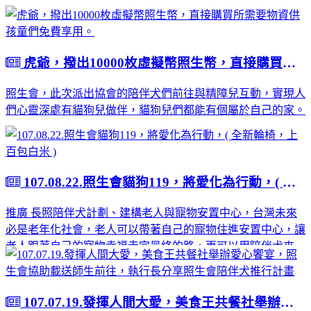
虎爺，撥出10000枚虛擬幣照生幣，直接購買所需要物資供孩童們免費享用。
照生會，此次派出協會的陪伴犬們前往與精障兒互動，實現人
們心靈深處有貓狗兒做伴，貓狗兒們都能有個屬於自己的家。
107.08.22.照生會貓狗119，將愛化為行動，( 全新輪椅，上百包白米 )
推廣 長照陪伴犬計劃、建構老人與寵物安置中心，台灣未來
必是老年化社會，老人可以帶著自己的寵物住進安置中心，讓
老人跟著自己的寵物幸福走完最終的路，更可以用陪伴犬來陪
伴獨居老人，讓每一位獨居老人的內心心靈有個伴，而每一隻
流浪犬貓也能有個疼牠的家，就可以解決目前浪犬過多的問
題，志エ們可以不定時常上門關心貓狗，也可以順便關心老
107.07.19.發揮人間大愛，美食王共餐社舉辦愛心饗宴，照生會協助載送師生前往，執行長分享照生會陪伴犬推行計畫