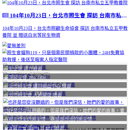
104年10月23日，台北市照生會 探訪 台南市私立五甲教養院
104年10月23日，台北市照顧生命協會 探訪 台南市私立五甲教
養院 並 贈送白米等民生物資
照生企業 官方臉書
聯絡我們
臺灣照生會 You Tube
我要
新北市照生會 貓狗捐血中心 臉書
台北市照生會 人道關懷 臉書
也許是您從沒聽過的，但是我們深信，她們的愛的故事，會
令您感動
為救生而生的照生幣、為慈善而活的照生幣
臺灣照生會 貓狗119 官方臉書