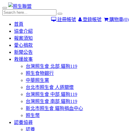
註冊帳號
登錄帳號
購物車
(0)
首頁
協會介紹
報案須知
愛心捐款
新聞公告
救援故事
台灣照生會 北部 貓狗119
照生食物銀行
中華照生黨
台北市照生會 人道關懷
台灣照生會 中部 貓狗119
台灣照生會 南部 貓狗119
新北市照生會 貓狗捐血中心
照生幣
認養協尋
認養