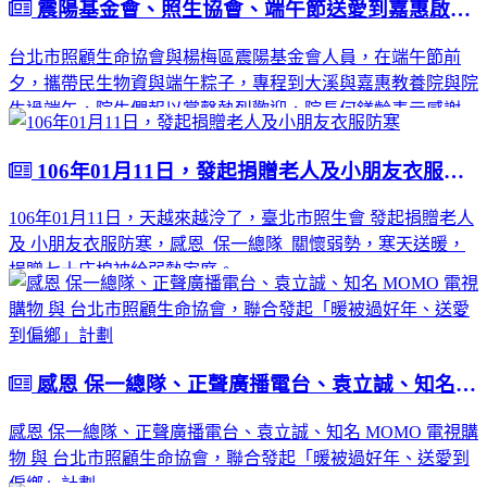
震陽基金會、照生協會、端午節送愛到嘉惠啟智教養院
台北市照顧生命協會與楊梅區震陽基金會人員，在端午節前
夕，攜帶民生物資與端午粽子，專程到大溪與嘉惠教養院與院
生過端午，院生們報以掌聲熱烈歡迎，院長何鎂齡表示感謝之
意。
106年01月11日，發起捐贈老人及小朋友衣服防寒
106年01月11日，天越來越泠了，臺北市照生會 發起捐贈老人
及 小朋友衣服防寒，感恩 保一總隊 關懷弱勢，寒天送暖，
捐贈七十床棉被給弱勢家庭。
感恩 保一總隊、正聲廣播電台、袁立誠、知名 MOMO 電視購物 與 台北市照顧生命協會，聯合發起「暖被過好年、送愛到偏鄉」計劃
感恩 保一總隊、正聲廣播電台、袁立誠、知名 MOMO 電視購
物 與 台北市照顧生命協會，聯合發起「暖被過好年、送愛到
偏鄉」計劃