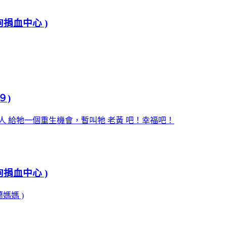
狗捐血中心 )
９)
案人 給牠一個重生機會，暫叫牠 老黃 吧！幸福吧！
狗捐血中心 )
蘭媽媽 )