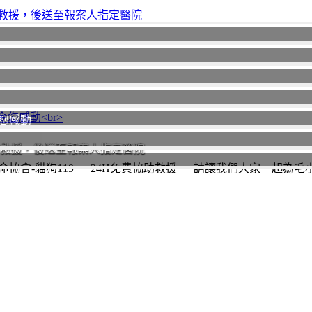
您感動
助救援，後送至報案人指定醫院
協會-貓狗119 ‧ 24H免費協助救援 ‧ 請讓我們大家一起為