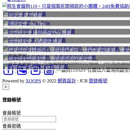
照生企業 官方臉書
臺灣照生會 You Tube
聯絡我們
我要
新北市照生會 貓狗捐血中心 臉書
台北市照生會 人道關懷 臉書
也許是您從沒聽過的，但是我們深信，她們的愛的故事，會令
愛無差別
為救生而生的照生幣、為慈善而活的照生幣
照生會貓狗119，只是個靠民間捐款的小團體，24H免費協
臺灣照生會 貓狗119 官方臉書
社團法人臺灣照顧生命
Powered by
XOOPS
© 2022
網頁設計
: JCB
登錄帳號
Close
×
登錄帳號
會員帳號
會員密碼