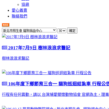
協尋
愛心義賣
聯絡我們
確定
2017年7月9日 樹林浪浪求醫記
樹林浪浪求醫記
106年度下鄉節育三合一 貓狗巡迴結紥車 行程公
行程有任何異動，請以 台灣埔愛關懷動物協會 官網為主，理事長 李虹真