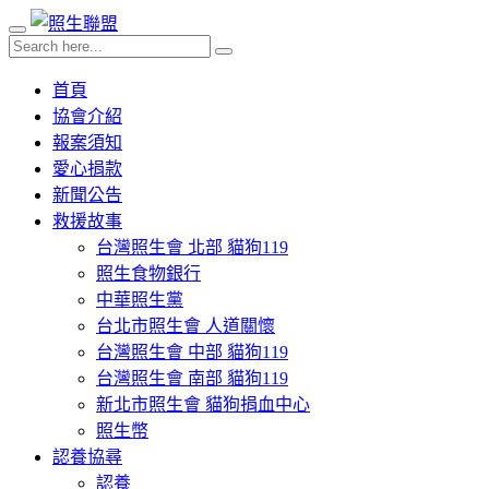
首頁
協會介紹
報案須知
愛心捐款
新聞公告
救援故事
台灣照生會 北部 貓狗119
照生食物銀行
中華照生黨
台北市照生會 人道關懷
台灣照生會 中部 貓狗119
台灣照生會 南部 貓狗119
新北市照生會 貓狗捐血中心
照生幣
認養協尋
認養