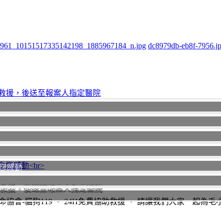
961_10151517335142198_1885967184_n.jpg
dc8979db-eb8f-7956.j
您感動
助救援，後送至報案人指定醫院
協會-貓狗119 ‧ 24H免費協助救援 ‧ 請讓我們大家一起為