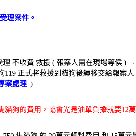
不受理案件。
：
 受理 不收費 救援
( 報案人需在現場等侯 ) →
狗119 正式將救援到貓狗後續移交給報案人
專案處理
)
一隻貓狗的費用，協會光是油單負擔就要12
750 隻貓狗 的 20萬元飼料費用 和 15