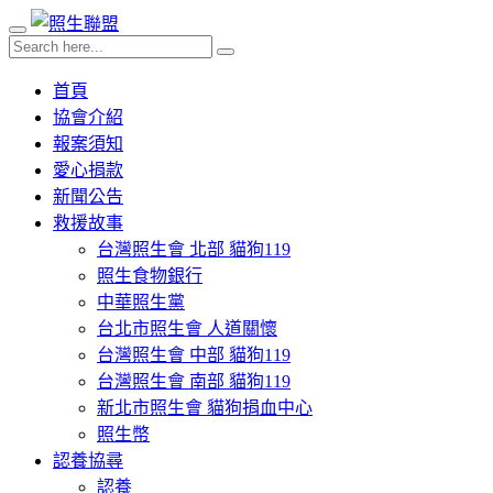
首頁
協會介紹
報案須知
愛心捐款
新聞公告
救援故事
台灣照生會 北部 貓狗119
照生食物銀行
中華照生黨
台北市照生會 人道關懷
台灣照生會 中部 貓狗119
台灣照生會 南部 貓狗119
新北市照生會 貓狗捐血中心
照生幣
認養協尋
認養