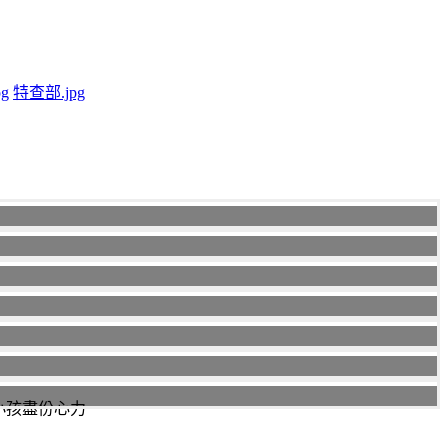
pg
特查部.jpg
毛小孩盡份心力