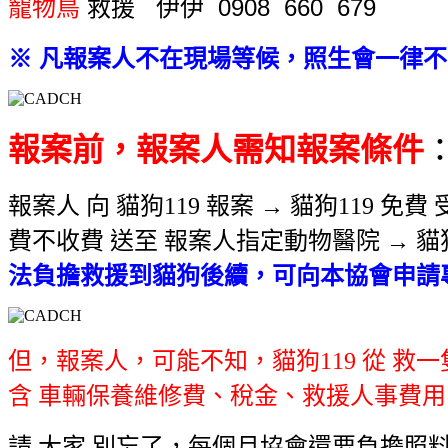
寵物鳥
救援
伊伊 0908 660 679
※ 凡報案人不在現場等候，照生會一律
報案前，報案人需知報案條件
報案人 向 貓狗119 報案 →
貓狗119 免費
費不收費 送至 報案人指定動物醫院 → 貓
法負擔救援到貓狗後續，可向本協會申請
但，報案人，可能不知，貓狗119 從 救
含 車輛保養維修費、稅金、救援人事費用
請 大家 別忘了，每個月協會還要負擔照料 