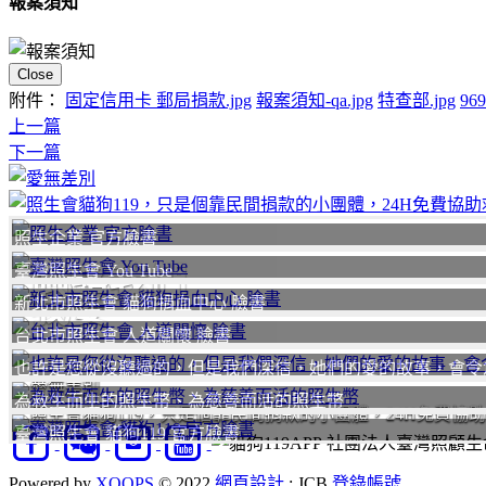
報案須知
Close
附件：
固定信用卡 郵局捐款.jpg
報案須知-qa.jpg
特查部.jpg
969
上一篇
下一篇
照生企業 官方臉書
臺灣照生會 You Tube
聯絡我們
我要
新北市照生會 貓狗捐血中心 臉書
台北市照生會 人道關懷 臉書
也許是您從沒聽過的，但是我們深信，她們的愛的故事，會令
愛無差別
為救生而生的照生幣、為慈善而活的照生幣
照生會貓狗119，只是個靠民間捐款的小團體，24H免費協
臺灣照生會 貓狗119 官方臉書
社團法人臺灣照顧生命
Powered by
XOOPS
© 2022
網頁設計
: JCB
登錄帳號