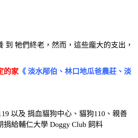
安養 到 牠們終老，然而，這些龐大的支出，
定的家
《 淡水邴伯、林口地瓜爸農莊、淡
19 以及 捐血貓狗中心、貓狗110、親善
仁大學 Doggy Club 飼料