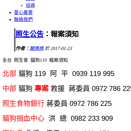
協尋
愛心義賣
聯絡我們
照生公告
：報案須知
作者：
蘭媽媽
於 2017-01-23
全台 照生會 貓狗119 報案須知
北部
貓狗 119 阿 平 0939 119 995
中部
貓狗
專案
救援 蔣委員 0972 786 22
照生食物銀行
蔣委員 0972 786 225
貓狗捐血中心
洪 總 0982 233 909