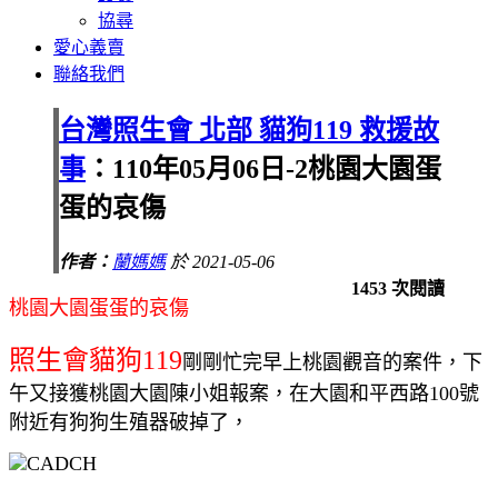
協尋
愛心義賣
聯絡我們
台灣照生會 北部 貓狗119 救援故
事
：110年05月06日-2桃園大園蛋
蛋的哀傷
作者：
蘭媽媽
於 2021-05-06
1453 次閱讀
桃園大園蛋蛋的哀傷
照生會貓狗119
剛剛忙完早上桃園觀音的案件，下
午又接獲桃園大園陳小姐報案，在大園和平西路100號
附近有狗狗生殖器破掉了，