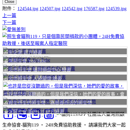
Close
附件：
124544.jpg
124507.jpg
124542.jpg
176587.jpg
124539.jpg
上一篇
下一篇
照生企業 官方臉書
聯絡我們
臺灣照生會 You Tube
我要
新北市照生會 貓狗捐血中心 臉書
台北市照生會 人道關懷 臉書
也許是您從沒聽過的，但是我們深信，她們的愛的故事，會
令您感動
為救生而生的照生幣、為慈善而活的照生幣
臺灣照生會 貓狗119 官方臉書
社團法人臺灣照顧
生命協會-貓狗119 ‧ 24H免費協助救援 ‧ 請讓我們大家一起