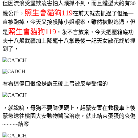
但因流浪受盡欺凌害怕人類抓不到，而且體型大約有30
照生會貓狗119
幾公斤，
在前天就去抓過了但是一
直被跑掉，今天又接獲陳小姐報案，雖然被脫逃過，但
照生會貓狗119
是
，永不言放棄，今天把壓箱底功
夫十八般武藝加上降龍十八掌最後一記天女散花終於抓
到了，
看看這傷口很像是霸王硬上弓被反擊受傷的
，就說嘛，母狗不要隨便硬上，趕緊安置在救援車上後
緊急送往桃園大安動物醫院治療，就此結束蛋蛋的哀傷
~~~~~結案