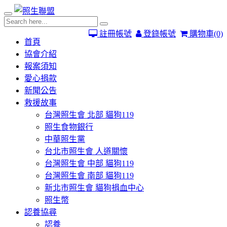
註冊帳號
登錄帳號
購物車
(0)
首頁
協會介紹
報案須知
愛心捐款
新聞公告
救援故事
台灣照生會 北部 貓狗119
照生食物銀行
中華照生黨
台北市照生會 人道關懷
台灣照生會 中部 貓狗119
台灣照生會 南部 貓狗119
新北市照生會 貓狗捐血中心
照生幣
認養協尋
認養