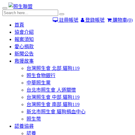
註冊帳號
登錄帳號
購物車
(0)
首頁
協會介紹
報案須知
愛心捐款
新聞公告
救援故事
台灣照生會 北部 貓狗119
照生食物銀行
中華照生黨
台北市照生會 人道關懷
台灣照生會 中部 貓狗119
台灣照生會 南部 貓狗119
新北市照生會 貓狗捐血中心
照生幣
認養協尋
認養