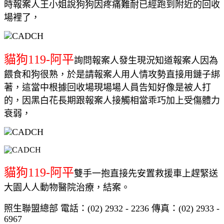
時報案人王小姐說狗狗因疼痛難耐已經跑到附近的回收
場裡了，
貓狗119-阿平
詢問報案人發生現況知道報案人因為
餵食和狗很熟，於是請報案人用人情攻勢直接用鏈子綁
著，這當中根據回收場現場場人員告知好像是被人打
的，因黑白花長期跟報案人接觸相當乖巧加上受傷體力
衰弱，
貓狗119-阿平
雙手一抱直接先安置救援車上趕緊送
大園人人動物醫院治療，結案。
照生聯盟總部 電話：(02) 2932 - 2236 傳真：(02) 2933 -
6967