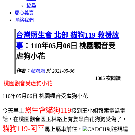
協尋
愛心義賣
聯絡我們
台灣照生會 北部 貓狗119 救援故
事
：110年05月06日 桃園觀音受
虐狗小花
作者：
蘭媽媽
於 2021-05-06
1385 次閱讀
桃園觀音受虐狗小花
110年05月06日 桃園觀音受虐狗小花
照生會貓狗119
今天早上
接到王小姐報案電話電
話，在桃園觀音區玉林路上有隻黑白花狗狗受傷了，
貓狗119-阿平
馬上驅車前往，
到達現場