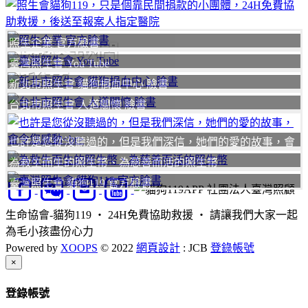
照生企業 官方臉書
聯絡我們
臺灣照生會 You Tube
我要
新北市照生會 貓狗捐血中心 臉書
台北市照生會 人道關懷 臉書
也許是您從沒聽過的，但是我們深信，她們的愛的故事，會
令您感動
為救生而生的照生幣、為慈善而活的照生幣
臺灣照生會 貓狗119 官方臉書
社團法人臺灣照顧
生命協會-貓狗119 ‧ 24H免費協助救援 ‧ 請讓我們大家一起
為毛小孩盡份心力
Powered by
XOOPS
© 2022
網頁設計
: JCB
登錄帳號
Close
×
登錄帳號