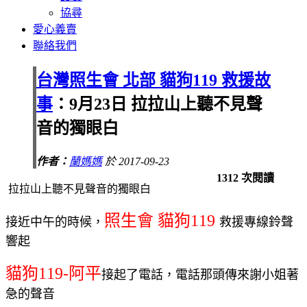
協尋
愛心義賣
聯絡我們
台灣照生會 北部 貓狗119 救援故
事
：9月23日 拉拉山上聽不見聲
音的獨眼白
作者：
蘭媽媽
於 2017-09-23
1312 次閱讀
拉拉山上聽不見聲音的獨眼白
照生會 貓狗119
接近中午的時候，
救援專線鈴聲
響起
貓狗119-阿平
接起了電話，電話那頭傳來謝小姐著
急的聲音