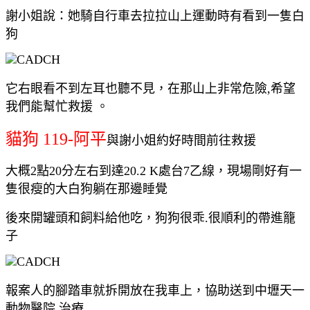
謝小姐說：她騎自行車去拉拉山上運動時有看到一隻白
狗
它右眼看不到左耳也聽不見，在那山上非常危險,希望
我們能幫忙救援 。
貓狗 119-阿平
與謝小姐約好時間前往救援
大概2點20分左右到達20.2 K處台7乙線，現場剛好有一
隻很瘦的大白狗躺在那邊睡覺
後來開罐頭和飼料給他吃，狗狗很乖.很順利的帶進籠
子
報案人的腳踏車就拆開放在我車上，協助送到中壢天一
動物醫院 治療