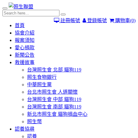
註冊帳號
登錄帳號
購物車
(0)
首頁
協會介紹
報案須知
愛心捐款
新聞公告
救援故事
台灣照生會 北部 貓狗119
照生食物銀行
中華照生黨
台北市照生會 人道關懷
台灣照生會 中部 貓狗119
台灣照生會 南部 貓狗119
新北市照生會 貓狗捐血中心
照生幣
認養協尋
認養