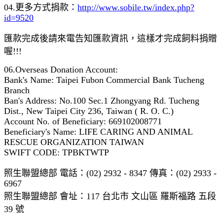
04.更多方式捐款：
http://www.sobile.tw/index.php?
id=9520
匯款完成後請來電告知匯款資訊，這樣才完成飼料捐贈
喔!!!
06.Overseas Donation Account:
Bank's Name: Taipei Fubon Commercial Bank Tucheng
Branch
Ban's Address: No.100 Sec.1 Zhongyang Rd. Tucheng
Dist., New Taipei City 236, Taiwan ( R. O. C.)
Account No. of Beneficiary: 669102008771
Beneficiary's Name: LIFE CARING AND ANIMAL
RESCUE ORGANIZATION TAIWAN
SWIFT CODE: TPBKTWTP
照生聯盟總部 電話：(02) 2932 - 8347 傳真：(02) 2933 -
6967
照生聯盟總部 會址：117 台北市 文山區 羅斯福路 五段
39 號