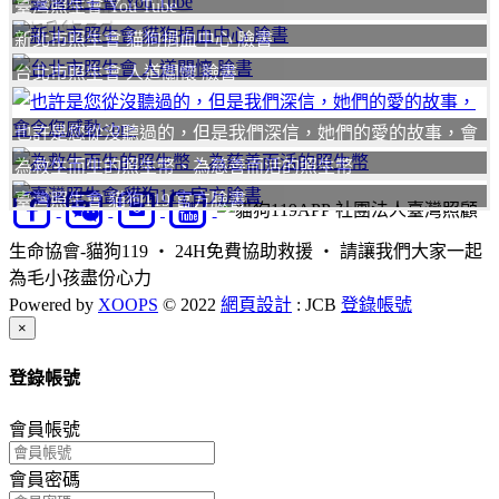
臺灣照生會 You Tube
我要
新北市照生會 貓狗捐血中心 臉書
台北市照生會 人道關懷 臉書
也許是您從沒聽過的，但是我們深信，她們的愛的故事，會
令您感動
為救生而生的照生幣、為慈善而活的照生幣
臺灣照生會 貓狗119 官方臉書
社團法人臺灣照顧
生命協會-貓狗119 ‧ 24H免費協助救援 ‧ 請讓我們大家一起
為毛小孩盡份心力
Powered by
XOOPS
© 2022
網頁設計
: JCB
登錄帳號
Close
×
登錄帳號
會員帳號
會員密碼