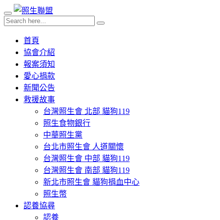
首頁
協會介紹
報案須知
愛心捐款
新聞公告
救援故事
台灣照生會 北部 貓狗119
照生食物銀行
中華照生黨
台北市照生會 人道關懷
台灣照生會 中部 貓狗119
台灣照生會 南部 貓狗119
新北市照生會 貓狗捐血中心
照生幣
認養協尋
認養