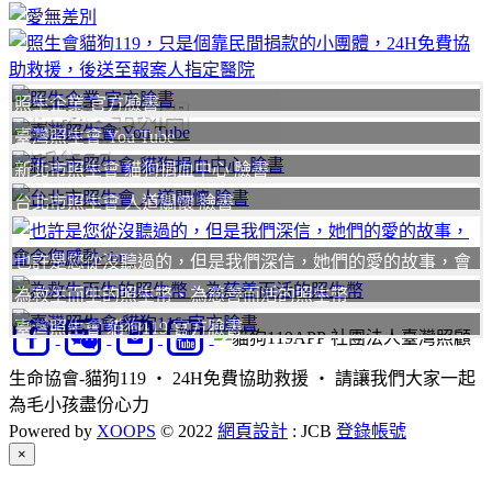
照生企業 官方臉書
聯絡我們
臺灣照生會 You Tube
我要
新北市照生會 貓狗捐血中心 臉書
台北市照生會 人道關懷 臉書
也許是您從沒聽過的，但是我們深信，她們的愛的故事，會
令您感動
為救生而生的照生幣、為慈善而活的照生幣
臺灣照生會 貓狗119 官方臉書
社團法人臺灣照顧
生命協會-貓狗119 ‧ 24H免費協助救援 ‧ 請讓我們大家一起
為毛小孩盡份心力
Powered by
XOOPS
© 2022
網頁設計
: JCB
登錄帳號
Close
×