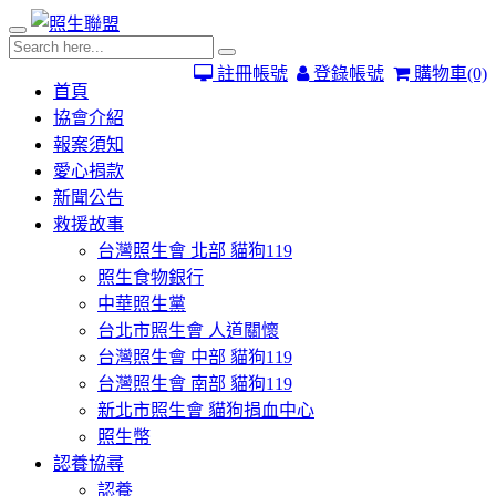
註冊帳號
登錄帳號
購物車
(0)
首頁
協會介紹
報案須知
愛心捐款
新聞公告
救援故事
台灣照生會 北部 貓狗119
照生食物銀行
中華照生黨
台北市照生會 人道關懷
台灣照生會 中部 貓狗119
台灣照生會 南部 貓狗119
新北市照生會 貓狗捐血中心
照生幣
認養協尋
認養