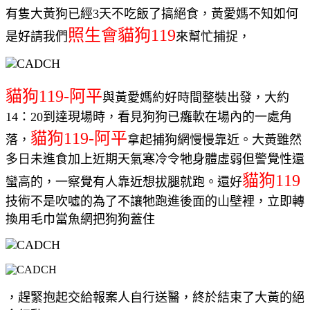
有隻大黃狗已經3天不吃飯了搞絕食，黃愛媽不知如何
照生會貓狗119
是好請我們
來幫忙捕捉，
貓狗119-阿平
與黃愛媽約好時間整裝出發，大約
14：20到達現場時，看見狗狗已癱軟在場內的一處角
貓狗119-阿平
落，
拿起捕狗網慢慢靠近。大黃雖然
多日未進食加上近期天氣寒冷令牠身體虛弱但警覺性還
貓狗119
蠻高的，一察覺有人靠近想拔腿就跑。還好
技術不是吹噓的為了不讓牠跑進後面的山壁裡，立即轉
換用毛巾當魚網把狗狗蓋住
，趕緊抱起交給報案人自行送醫，終於結束了大黃的絕