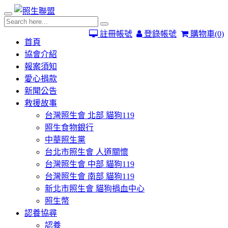
註冊帳號
登錄帳號
購物車
(0)
首頁
協會介紹
報案須知
愛心捐款
新聞公告
救援故事
台灣照生會 北部 貓狗119
照生食物銀行
中華照生黨
台北市照生會 人道關懷
台灣照生會 中部 貓狗119
台灣照生會 南部 貓狗119
新北市照生會 貓狗捐血中心
照生幣
認養協尋
認養