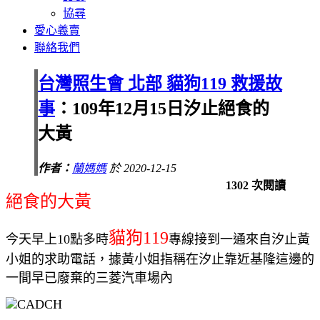
協尋
愛心義賣
聯絡我們
台灣照生會 北部 貓狗119 救援故
事
：109年12月15日汐止絕食的
大黃
作者：
蘭媽媽
於 2020-12-15
1302 次閱讀
絕食的大黃
貓狗119
今天早上10點多時
專線接到一通來自汐止黃
小姐的求助電話，據黃小姐指稱在汐止靠近基隆這邊的
一間早已廢棄的三菱汽車場內