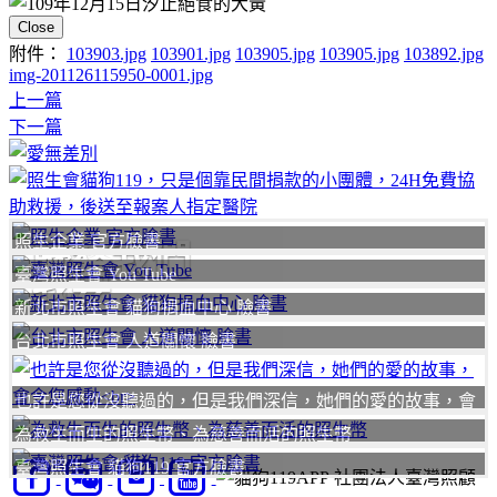
Close
附件：
103903.jpg
103901.jpg
103905.jpg
103905.jpg
103892.jpg
img-201126115950-0001.jpg
上一篇
下一篇
照生企業 官方臉書
聯絡我們
臺灣照生會 You Tube
我要
新北市照生會 貓狗捐血中心 臉書
台北市照生會 人道關懷 臉書
也許是您從沒聽過的，但是我們深信，她們的愛的故事，會
令您感動
為救生而生的照生幣、為慈善而活的照生幣
臺灣照生會 貓狗119 官方臉書
社團法人臺灣照顧