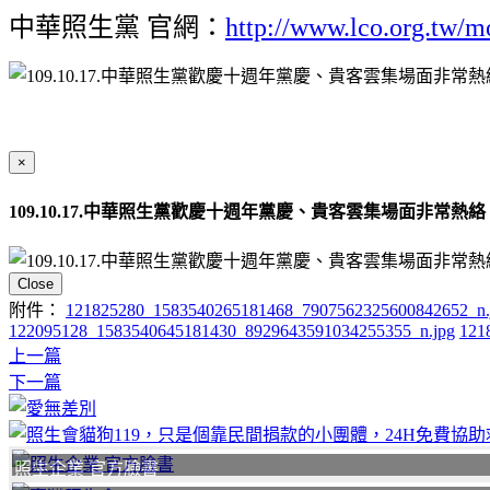
中華照生黨 官網：
http://www.lco.org.tw/m
×
109.10.17.中華照生黨歡慶十週年黨慶、貴客雲集場面非常熱絡
Close
附件：
121825280_1583540265181468_7907562325600842652_n.
122095128_1583540645181430_8929643591034255355_n.jpg
121
上一篇
下一篇
照生企業 官方臉書