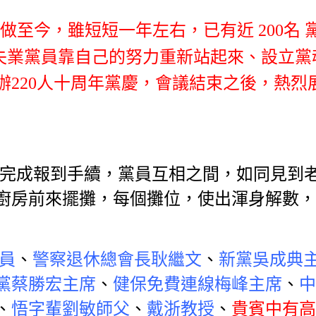
做至今，雖短短一年左右，已有近 200名
心小棧輔導失業黨員靠自己的努力重新站起來、
辦220人十周年黨慶，會議結束之後，熱烈
完成報到手續，黨員互相之間，如同見到
廚房前來擺攤，每個攤位，使出渾身解數，
員
、
警察退休總會長耿繼文
、
新黨吳成典
黨蔡勝宏主席
、
健保免費連線梅峰主席
、
中
、
悟字輩劉敏師父
、
戴浙教授
、
貴賓中有高