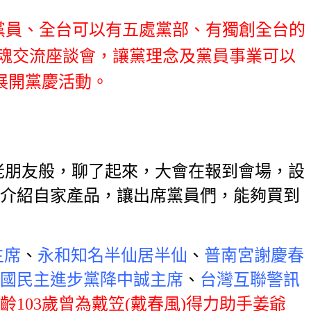
 黨員、全台可以有五處黨部、有獨創全台的
設立黨魂交流座談會，讓黨理念及黨員事業可以
展開黨慶活動。
老朋友般，聊了起來，大會在報到會場，設
介紹自家產品，讓出席黨員們，能夠買到
主席
、
永和知名半仙居半仙
、
普南宮謝慶春
國民主進步黨降中誠主席
、
台灣互聯警訊
齡103歲曾為戴笠(戴春風)得力助手姜爺