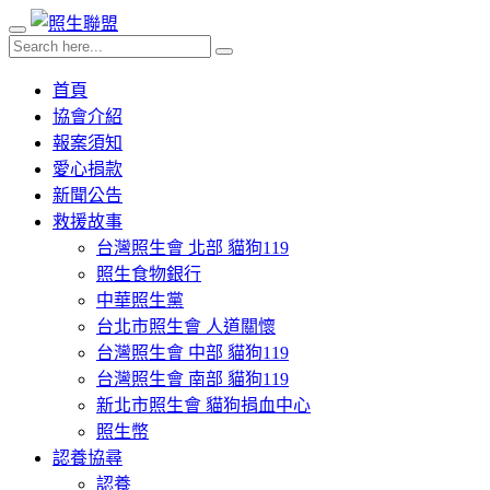
首頁
協會介紹
報案須知
愛心捐款
新聞公告
救援故事
台灣照生會 北部 貓狗119
照生食物銀行
中華照生黨
台北市照生會 人道關懷
台灣照生會 中部 貓狗119
台灣照生會 南部 貓狗119
新北市照生會 貓狗捐血中心
照生幣
認養協尋
認養