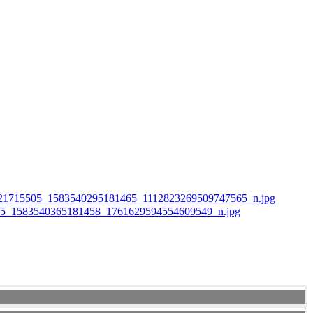
21715505_1583540295181465_1112823269509747565_n.jpg
5_1583540365181458_1761629594554609549_n.jpg