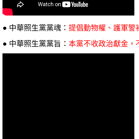
● 中華照生黨黨魂：
提倡動物權、護軍警
● 中華照生黨黨旨：
本黨不收政治獻金，