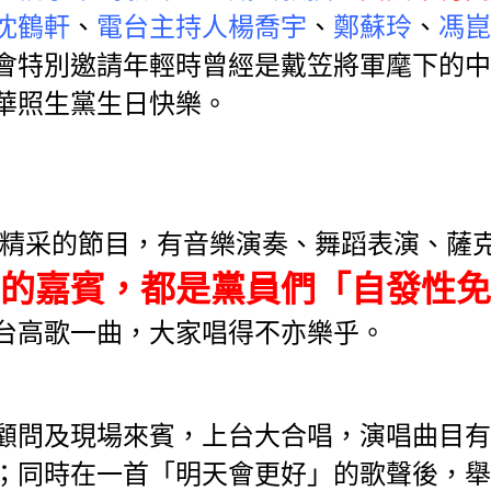
沈鶴軒
、
電台主持人楊喬宇
、
鄭蘇玲
、
馮崑
會特別邀請年輕時曾經是戴笠將軍麾下的中華
華照生黨生日快樂。
富而精采的節目，有音樂演奏、舞蹈表演、
的嘉賓，都是黨員們「自發性免
台高歌一曲，大家唱得不亦樂乎。
顧問及現場來賓，上台大合唱，演唱曲目有
；同時在一首「明天會更好」的歌聲後，舉