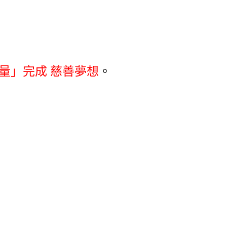
量」完成 慈善夢想
。