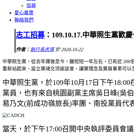
協尋
愛心義賣
聯絡我們
志工招募
：109.10.17.中華照
作者：
執行長虎哥
於 2020-10-22
中華照生黨，從去年運做至今，雖短短一年左右，已有近 200名 
重新站起來、設立黨魂交流座談會，讓黨理念及黨員事業可以互
中華照生黨，於109年10月17日下午1
黨員，也有來自桃園副黨主席吳日峰(吳
易乃文(前成功嶺旅長)率團、南投黨員代
當天，於下午17:00召開中央執評委員會