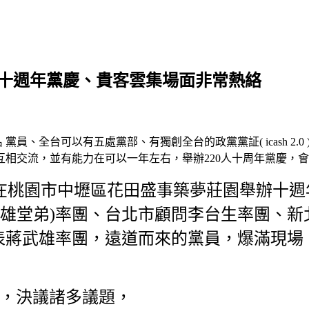
生黨歡慶十週年黨慶、貴客雲集場面非常熱絡
黨員、全台可以有五處黨部、有獨創全台的政黨黨証( icash 2
相交流，並有能力在可以一年左右，舉辦220人十周年黨慶，
8:00在桃園市中壢區花田盛事築夢莊園舉辦
伯雄堂弟)率團、台北市顧問李台生率團、
表蔣武雄率團，遠道而來的黨員，爆滿現場
議，決議諸多議題，