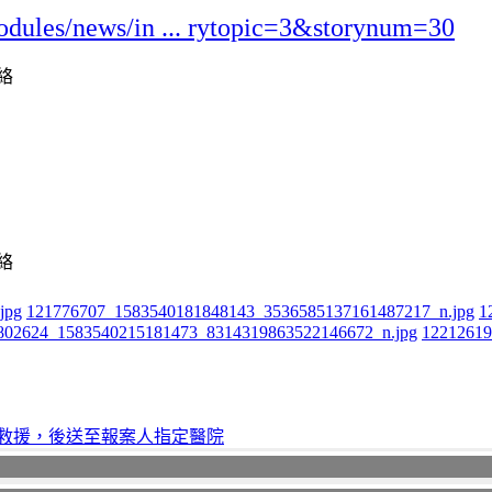
odules/news/in ... rytopic=3&storynum=30
jpg
121776707_1583540181848143_3536585137161487217_n.jpg
1
802624_1583540215181473_8314319863522146672_n.jpg
12212619