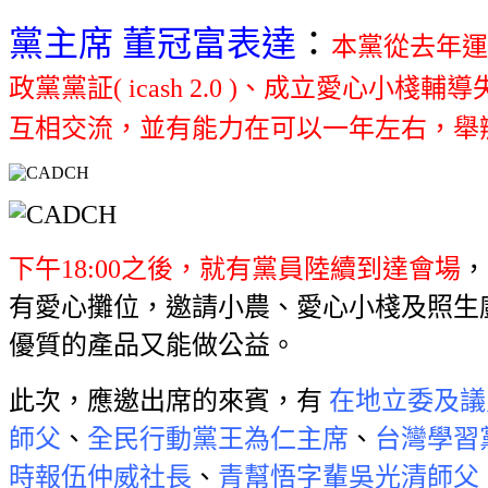
黨主席 董冠富表達
：
本黨從去年運
政黨黨証( icash 2.0 )、成立愛
互相交流，並有能力在可以一年左右，舉
下午18:00之後，就有黨員陸續到達會場
，
有愛心攤位，邀請小農、愛心小棧及照生
優質的產品又能做公益。
此次，應邀出席的來賓，有
在地立委及議
師父
、
全民行動黨王為仁主席
、
台灣學習
時報伍仲威社長
、
青幫悟字輩吳光清師父