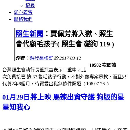
協尋
愛心義賣
聯絡我們
照生新聞
：賈佩芳將入獄、照生
會代顧毛孩子( 照生會 貓狗 119 )
作者：
執行長虎哥
於 2017-03-12
10502 次閱讀
台灣照生會執行長董冠富表示：重申，此
次免費接管 這 37 隻毛孩子行動，不對外做專案募款，而且只
代養2年6個月，待賈愛出獄無條件歸還 ( 106.07.26. )
01月29日將上映 馬辣出資守護 狗版的星
星知我心