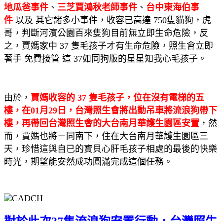
地瓜爸事件
、
三芝賈鴻秋老師事件
、
台中東海伯事
件
以及 其它諸多小事件，收容已高達 750隻貓狗，虎
哥，判斷河濱公園百來隻狗目前無立即生命危險，反
之，賈媽家中 37 隻毛孩子才有生命危險，照生會立即
著手 免費接管 這 37如同狗版的星星知我心毛孩子。
由於，
賈媽收容的 37 隻毛孩子，位在沒有電梯的五
樓，在01月29日，台灣照生會將出動吊車將流浪狗帶下
樓，再帶回台灣照生會的大台南月華護生園區安置
，然
而，賈媽也將－同南下，住在大台南月華護生園區三
天，珍惜這與自已的寶貝心肝毛孩子相處的最後的快樂
時光，期望能安然成功圓滿完成這個任務。