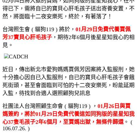
02月04日將入獄的賈媽，如同狗版的星星知我心，在不
得已下，需將自已的寶貝心肝毛孩子送出寄養安置，不
然，將面臨十二夜安樂死，終於，有著落了！
台灣照生會 ( 貓狗119 ) 將於，
01月29日免費代養賈佩
芳37寶貝心肝毛孩子
，期待2年6個月後星星知我心的相
見。
近日，傳出新北市愛狗媽媽賈佩芳因案將入監服刑，她
十分擔心因自已入監服刑，自已的寶貝心肝毛孩子會餓
死街頭，甚至會面臨到可怕的十二夜安樂死，盼能延期
入監，待找到合適人選照顧狗兒訊息
社團法人台灣照顧生命會 ( 貓狗119 ) ，
01月26日與賈
媽簽約，將於01月29日免費代養這如同狗版的星星知我
心37隻毛孩子2年6個月，至賈媽出獄，無條件歸還
。 (
106.07.26. )