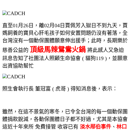
直至01月26日，離02月04日賈佩芳入獄日不到九天，賈
媽飼養的寶貝心肝毛孩子如何安置問題仍沒有著落，全
台灣沒有一個動保團體願意伸出援手；此時，長期樂於
頂級馬辣鴛鴦火鍋
慈善公益的
將此感人又急迫
訊息告知了社團法人照顧生命協會 ( 貓狗119 )，並願意
出資協助幫忙
照生會執行長 董冠富 ( 虎哥 ) 得知消息後，表示：
雖然，在這不景氣的寒冬，已令全台灣的每一個動保團
體捐款銳減，各動保團體日子都不好過，尤其是本協會
這近十年來所 免費接管 收容已有
淡水邴伯事件
、
林口