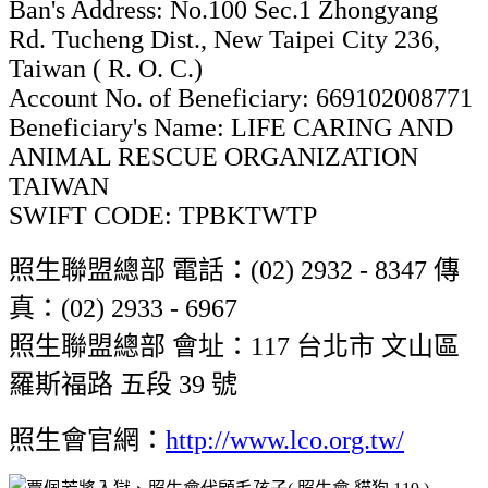
Ban's Address: No.100 Sec.1 Zhongyang
Rd. Tucheng Dist., New Taipei City 236,
Taiwan ( R. O. C.)
Account No. of Beneficiary: 669102008771
Beneficiary's Name: LIFE CARING AND
ANIMAL RESCUE ORGANIZATION
TAIWAN
SWIFT CODE: TPBKTWTP
照生聯盟總部 電話：(02) 2932 - 8347 傳
真：(02) 2933 - 6967
照生聯盟總部 會址：117 台北市 文山區
羅斯福路 五段 39 號
照生會官網：
http://www.lco.org.tw/