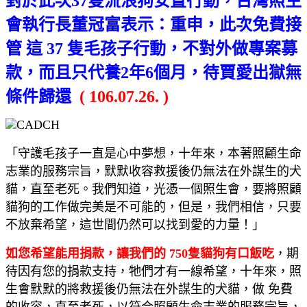
對於此次37隻流浪狗安置行動，台灣照生
會執行長董冠富表示：重申，此次免費接
管 這 37 隻毛孩子行動，不對外做專案募
款，而且只代養2年6個月，待賈愛出獄無
條件歸還
( 106.07.26. )
「守護毛孩子一直是心中夢想，十年來，本著照顧生命
志業的服務宗旨，默默收容救援後仍無法在外謀生的犬
貓，直至老死。我們知道，光憑一個照生會，要將照顧
貓狗的工作做完美是不可能的，但是，我們相信，只要
不放棄希望，這世間仍然可以找到愛的力量！」
如您希望能用捐款，讓我們的 750隻貓狗有口飯吃
，期
待因有您的捐款支持，牠們才有一線希望，十年來，照
生會默默的將救援後仍無法在外謀生的犬貓，做 免費
的收容，直至老死，以符合照顧生命志業的服務宗旨，