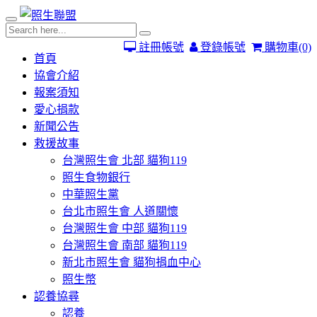
註冊帳號
登錄帳號
購物車
(0)
首頁
協會介紹
報案須知
愛心捐款
新聞公告
救援故事
台灣照生會 北部 貓狗119
照生食物銀行
中華照生黨
台北市照生會 人道關懷
台灣照生會 中部 貓狗119
台灣照生會 南部 貓狗119
新北市照生會 貓狗捐血中心
照生幣
認養協尋
認養