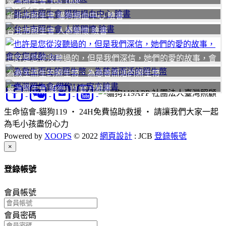
臺灣照生會 You Tube
我要
新北市照生會 貓狗捐血中心 臉書
台北市照生會 人道關懷 臉書
也許是您從沒聽過的，但是我們深信，她們的愛的故事，會
令您感動
為救生而生的照生幣、為慈善而活的照生幣
臺灣照生會 貓狗119 官方臉書
社團法人臺灣照顧
生命協會-貓狗119 ‧ 24H免費協助救援 ‧ 請讓我們大家一起
為毛小孩盡份心力
Powered by
XOOPS
© 2022
網頁設計
: JCB
登錄帳號
Close
×
登錄帳號
會員帳號
會員密碼