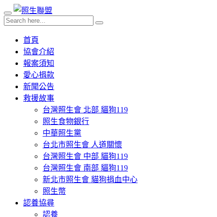
首頁
協會介紹
報案須知
愛心捐款
新聞公告
救援故事
台灣照生會 北部 貓狗119
照生食物銀行
中華照生黨
台北市照生會 人道關懷
台灣照生會 中部 貓狗119
台灣照生會 南部 貓狗119
新北市照生會 貓狗捐血中心
照生幣
認養協尋
認養