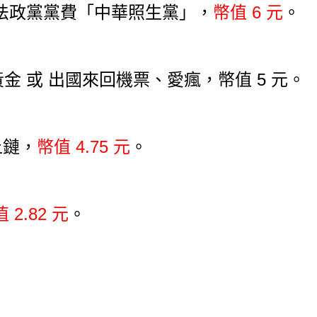
法政黨黨費「中華照生黨」，
幣值 6 元
。
金 或 出國來回機票、愛瘋，幣值 5 元。
上鏈，
幣值 4.75 元
。
 2.82 元
。