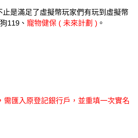
不止是滿足了虛擬幣玩家們有玩到虛擬幣
119、
寵物健保 ( 未來計劃 )
。
，需匯入原登記銀行戶，並重填一次實名