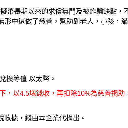
虛擬幣長期以來的求償無門及被詐騙缺
點，
無形中還做了慈善，幫助到老人，小孩，貓狗
，兌換等值 以太幣。
，以4.5塊錢收，再扣除10%為慈
善捐助
抵稅收據，錢由本企業代捐出。