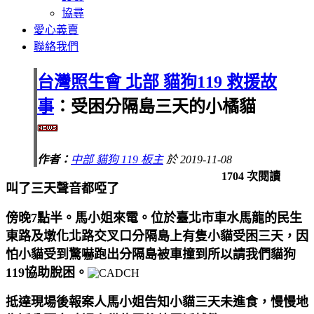
協尋
愛心義賣
聯絡我們
台灣照生會 北部 貓狗119 救援故
事
：受困分隔島三天的小橘貓
作者：
中部 貓狗 119 板主
於 2019-11-08
1704 次閱讀
叫了三天聲音都啞了
傍晚7點半。馬小姐來電。位於臺北市車水馬龍的民生
東路及墩化北路交叉口分隔島上有隻小貓受困三天，因
怕小貓受到驚嚇跑出分隔島被車撞到所以請我們貓狗
119協助脫困。
抵達現場後報案人馬小姐告知小貓三天未進食，慢慢地