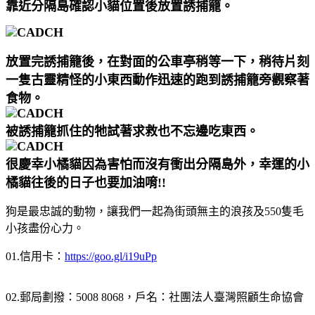
靠近分隔島確認小貓位置後放置誘捕籠。
放置完誘捕籠後，在對面的公車亭稍等一下，稍待片刻
一隻古靈精怪的小東西動作迅速的跑到誘捕籠旁觀察著
食物。
被誘捕籠抓住的牠試著求救也不忘邊吃東西。
很慶幸小橘貓因為害怕而沒有衝出分隔島外，幸運的小
橘貓往後的日子也要加油唷!!
狗是最忠誠的動物，讓我們一起為街頭無主的浪孩及550隻毛
小孩盡份心力。
01.信用卡：
https://goo.gl/i19uPp
02.郵局劃撥：5008 8068，戶名：社團法人臺灣照顧生命協會