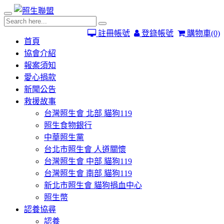
註冊帳號
登錄帳號
購物車
(0)
首頁
協會介紹
報案須知
愛心捐款
新聞公告
救援故事
台灣照生會 北部 貓狗119
照生食物銀行
中華照生黨
台北市照生會 人道關懷
台灣照生會 中部 貓狗119
台灣照生會 南部 貓狗119
新北市照生會 貓狗捐血中心
照生幣
認養協尋
認養