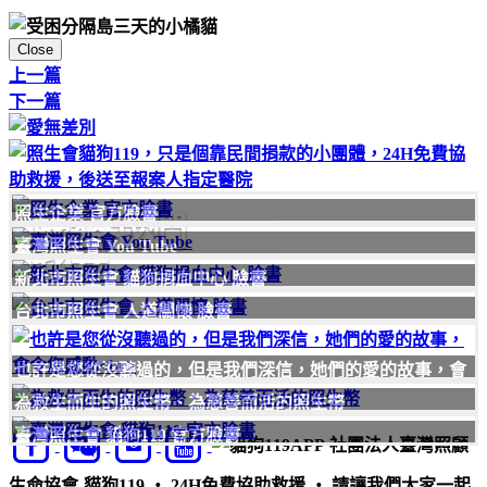
Close
上一篇
下一篇
照生企業 官方臉書
聯絡我們
臺灣照生會 You Tube
我要
新北市照生會 貓狗捐血中心 臉書
台北市照生會 人道關懷 臉書
也許是您從沒聽過的，但是我們深信，她們的愛的故事，會
令您感動
為救生而生的照生幣、為慈善而活的照生幣
臺灣照生會 貓狗119 官方臉書
社團法人臺灣照顧
生命協會-貓狗119 ‧ 24H免費協助救援 ‧ 請讓我們大家一起