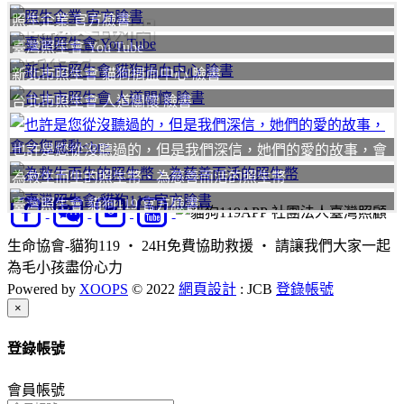
照生企業 官方臉書
聯絡我們
臺灣照生會 You Tube
我要
新北市照生會 貓狗捐血中心 臉書
台北市照生會 人道關懷 臉書
也許是您從沒聽過的，但是我們深信，她們的愛的故事，會
令您感動
為救生而生的照生幣、為慈善而活的照生幣
臺灣照生會 貓狗119 官方臉書
社團法人臺灣照顧
生命協會-貓狗119 ‧ 24H免費協助救援 ‧ 請讓我們大家一起
為毛小孩盡份心力
Powered by
XOOPS
© 2022
網頁設計
: JCB
登錄帳號
Close
×
登錄帳號
會員帳號