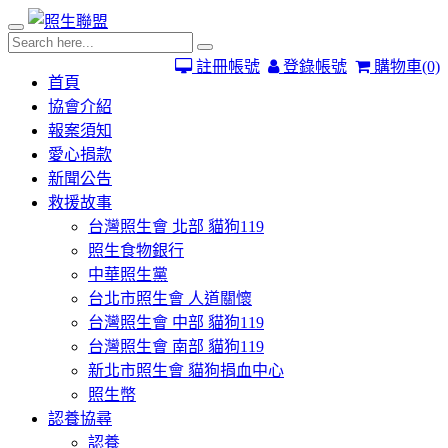
註冊帳號
登錄帳號
購物車
(0)
首頁
協會介紹
報案須知
愛心捐款
新聞公告
救援故事
台灣照生會 北部 貓狗119
照生食物銀行
中華照生黨
台北市照生會 人道關懷
台灣照生會 中部 貓狗119
台灣照生會 南部 貓狗119
新北市照生會 貓狗捐血中心
照生幣
認養協尋
認養