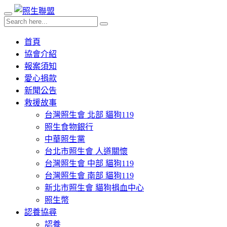
首頁
協會介紹
報案須知
愛心捐款
新聞公告
救援故事
台灣照生會 北部 貓狗119
照生食物銀行
中華照生黨
台北市照生會 人道關懷
台灣照生會 中部 貓狗119
台灣照生會 南部 貓狗119
新北市照生會 貓狗捐血中心
照生幣
認養協尋
認養