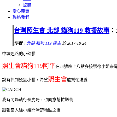
協尋
愛心義賣
聯絡我們
台灣照生會 北部 貓狗119 救援故事
：
作者：
北部 貓狗 119 板主
於 2017-10-24
中壢迷路的小幼貓
照生會貓狗119阿平
在24號晚上八點多接獲徐小姐來
照生會
說有抓到幾隻小貓，希望
能幫忙送養
我有問過執行長虎哥，也同意幫忙送養
跟報案人徐小姐問清楚地點之後