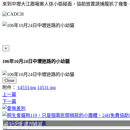
來到中壢大江跟報案人徐小姐碰面，協助放置誘捕籠抓了幾隻
×
106年10月24日中壢迷路的小幼貓
Close
附件：
14533.jpg
14531.jpg
上一篇
下一篇
照生企業 官方臉書