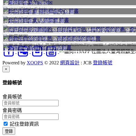
臺灣照生會 You Tube
聯絡我們
我要
新北市照生會 貓狗捐血中心 臉書
台北市照生會 人道關懷 臉書
也許是您從沒聽過的，但是我們深信，她們的愛的故事，會令
愛無差別
為救生而生的照生幣、為慈善而活的照生幣
照生會貓狗119，只是個靠民間捐款的小團體，24H免費協
臺灣照生會 貓狗119 官方臉書
社團法人臺灣照顧生命
Powered by
XOOPS
© 2022
網頁設計
: JCB
登錄帳號
Close
×
登錄帳號
會員帳號
會員密碼
記住登錄資訊
登錄