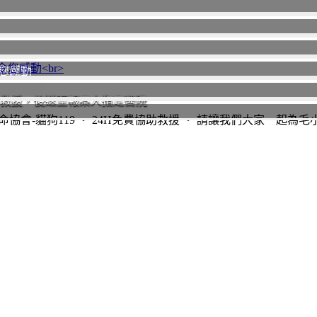
您感動
助救援，後送至報案人指定醫院
協會-貓狗119 ‧ 24H免費協助救援 ‧ 請讓我們大家一起為