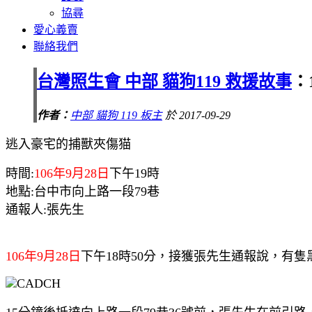
協尋
愛心義賣
聯絡我們
台灣照生會 中部 貓狗119 救援故事
：
作者：
中部 貓狗 119 板主
於 2017-09-29
逃入豪宅的捕獸夾傷猫
時間:
106年9月28日
下午19時
地點:台中市向上路一段79巷
通報人:張先生
106年9月28日
下午18時50分，接獲張先生通報說，有