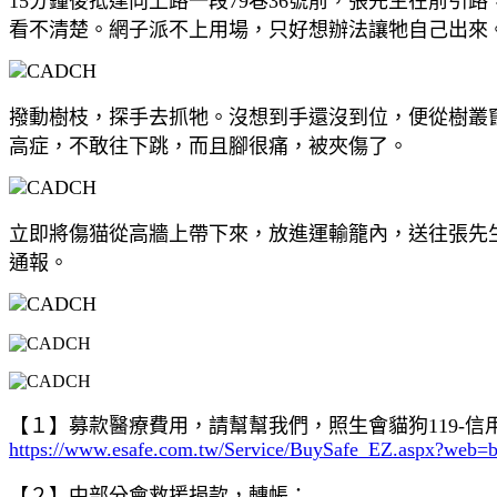
15分鐘後抵達向上路一段79巷36號前，張先生在前
看不清楚。
網子派不上用場，只好想辦法讓牠自己出來
撥動樹枝，探手去抓牠。沒想到手還沒到位，便從樹叢
高症，不敢往下跳，而且腳很痛，被夾傷了。
立即將傷猫從高牆上帶下來，放進運輸籠內，送往張先
通報。
【１】募款醫療費用，請幫幫我們，照生會貓狗119-
https://www.esafe.com.tw/Service/BuySafe_EZ.aspx?web=
【２】中部分會救援捐款，轉帳：