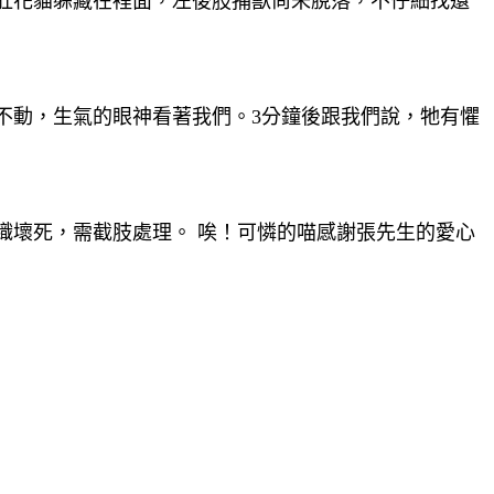
白肚花貓躲藏在裡面，左後肢捕獸尚未脫落，不仔細找還
不動，生氣的眼神看著我們。3分鐘後跟我們說，牠有懼
織壞死，需截肢處理。 唉！可憐的喵感謝張先生的愛心