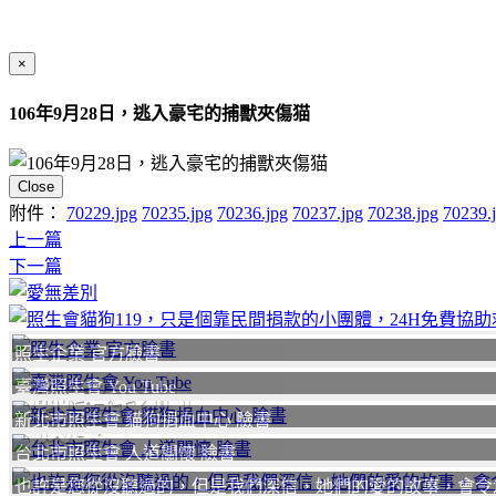
×
106年9月28日，逃入豪宅的捕獸夾傷猫
Close
附件：
70229.jpg
70235.jpg
70236.jpg
70237.jpg
70238.jpg
70239.
上一篇
下一篇
照生企業 官方臉書
臺灣照生會 You Tube
聯絡我們
我要
新北市照生會 貓狗捐血中心 臉書
台北市照生會 人道關懷 臉書
也許是您從沒聽過的，但是我們深信，她們的愛的故事，會令