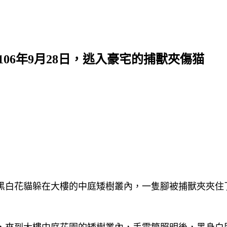
106年9月28日，逃入豪宅的捕獸夾傷猫
隻黑白花貓躲在大樓的中庭矮樹叢內，一隻腳被捕獸夾夾住