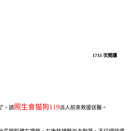
1733 次閱讀
照生會猫狗119
了，請
派人前來救援送醫。