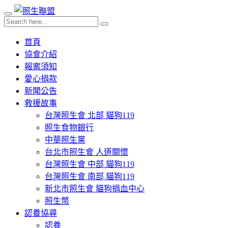
首頁
協會介紹
報案須知
愛心捐款
新聞公告
救援故事
台灣照生會 北部 貓狗119
照生食物銀行
中華照生黨
台北市照生會 人道關懷
台灣照生會 中部 貓狗119
台灣照生會 南部 貓狗119
新北市照生會 貓狗捐血中心
照生幣
認養協尋
認養