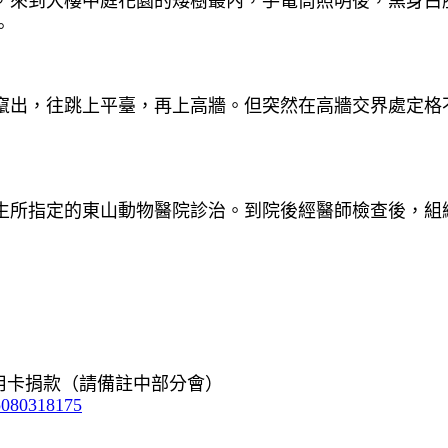
引路，來到大樓中庭花園的矮樹叢內，手電筒照明後，黑身
。
竄出，往跳上平臺，再上高牆。但突然在高牆交界處定格
生所指定的東山動物醫院診治。到院後經醫師檢查後，組
信用卡捐款（請備註中部分會）
b080318175