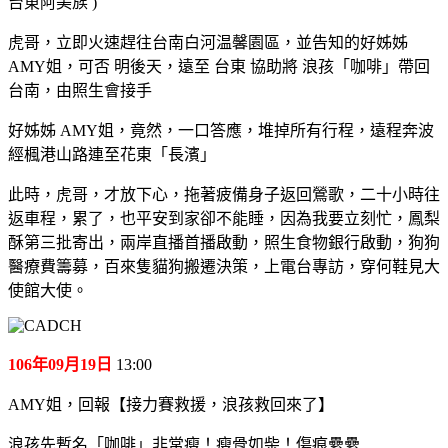
台東阿美族 )
虎哥，立即火速趕往台南白河温馨園區，並告知的好姊姊
AMY姐，可否 明後天，遠至 台東 協助將 浪孩「咖啡」帶回
台南，由照生會接手
好姊姊 AMY姐，竟然，一口答應，堆掉所有行程，遠程奔波
經楓港山路連至花東「長濱」
此時，虎哥，才放下心，拖著疲備身子返回鶯歌，二十小時往
返車程，累了，也平安到家卻不能睡，因為我要立刻忙，鳳梨
酥第三批寄出，兩岸直播首播啟動，照生食物銀行啟動，狗狗
醫療費籌募，百來隻貓狗搬遷決策，上電台專訪，穿何鞋見大
使館大使。
106年09月19日
13:00
AMY姐，回報【接力賽救援，浪孩救回來了】
浪孩先暫名「咖啡」非常瘦！瘦骨如柴！傷痕纍纍……