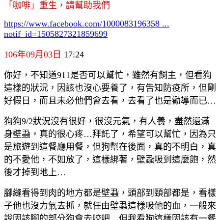
「咖啡」重生，請幫助我們
https://www.facebook.com/1000083196358 ...
notif_id=1505827321859699
106年09月03日
17:24
你好，不知道911是否可以幫忙，雖然有飼主，但看狗
這樣的狀況，因該也沒心要養了，有告知防疫所，但剛
好假日，而且未必他們會去看，去看了也是勸導而已…
狗狗9/2狀況沒有很好，很沒元氣，有人養，盡然還滿
身壁蝨，真的很心疼…拜託了，希望可以幫忙，因為只
是旅遊到這餐廳用餐，但狗幫在後面，真的不明白，真
的不愛他，不如放了，這樣綁著，壁蝨吸到這麼飽，然
後才掉到地上…
腳縫看得到肉的地方都是壁蝨，頭部到頸部都是，看樣
子他也沒力氣去抓，就任由壁蝨這樣吸他的血，一般來
說因該腳的部分狗會去咬吧…但我看狗這樣因該有一餐