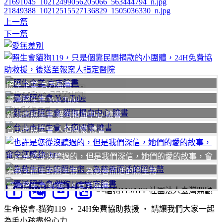
21691045_10212499056205066_563444794_n.jpg
21849388_10212515527136829_1505036330_n.jpg
上一篇
下一篇
照生企業 官方臉書
聯絡我們
臺灣照生會 You Tube
我要
新北市照生會 貓狗捐血中心 臉書
台北市照生會 人道關懷 臉書
也許是您從沒聽過的，但是我們深信，她們的愛的故事，會
令您感動
為救生而生的照生幣、為慈善而活的照生幣
臺灣照生會 貓狗119 官方臉書
社團法人臺灣照顧
生命協會-貓狗119 ‧ 24H免費協助救援 ‧ 請讓我們大家一起
為毛小孩盡份心力