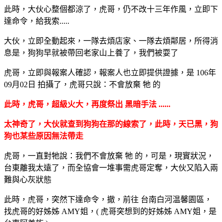
此時，大伙心整個都涼了，虎哥，仍不改十三年作風，立即下
達命令，給我索.....
大伙，立即全動起來，一隊去煩店家、一隊去煩鄰居，所得消
息是，狗狗早就被帶回老家山上養了，我們被耍了
虎哥，立即與報案人確認，報案人也立即提供證據，是 106年
09月02日 拍攝了，虎哥只說：不會放棄 牠 的
此時，虎哥，超級火大，再度祭出 黑暗手法 ......
太神奇了，大伙就查到狗狗在那的線索了，此時，天已黑，狗
狗也某些原因無法帶走
虎哥，一直對牠說：我們不會放棄 牠 的，可是，現實狀況，
台東離我太遠了，而全協會一堆事需虎哥定奪，大伙又陷入兩
難與心灰狀態
此時，虎哥，突然下達命令，撤，前往 台南白河温馨園區，
找虎哥的好姊姊 AMY姐，( 虎哥突想到的好姊姊 AMY姐，是