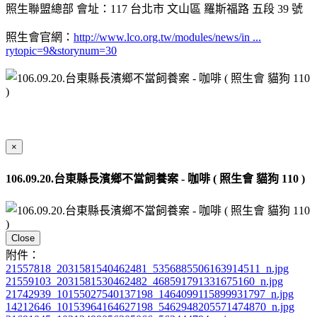
照生聯盟總部 會址：117 台北市 文山區 羅斯福路 五段 39 號
照生會官網：
http://www.lco.org.tw/modules/news/in ...
rytopic=9&storynum=30
×
106.09.20.台東縣長濱鄉不當飼養案 - 咖啡 ( 照生會 貓狗 110 )
Close
附件：
21557818_2031581540462481_5356885506163914511_n.jpg
21559103_2031581530462482_468591791331675160_n.jpg
21742939_10155027540137198_1464099115899931797_n.jpg
14212646_10153964164627198_5462948205571474870_n.jpg