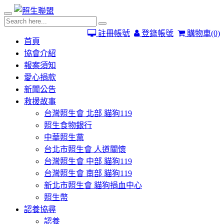
註冊帳號
登錄帳號
購物車
(0)
首頁
協會介紹
報案須知
愛心捐款
新聞公告
救援故事
台灣照生會 北部 貓狗119
照生食物銀行
中華照生黨
台北市照生會 人道關懷
台灣照生會 中部 貓狗119
台灣照生會 南部 貓狗119
新北市照生會 貓狗捐血中心
照生幣
認養協尋
認養