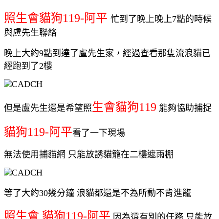
照生會貓狗119-阿平
忙到了晚上晚上7點的時候
與盧先生聯絡
晚上大約9點到達了盧先生家，經過查看那隻流浪貓已
經跑到了2樓
生會貓狗119
但是盧先生還是希望照
能夠協助捕捉
貓狗119-阿平
看了一下現場
無法使用捕貓網 只能放誘貓籠在二樓遮雨棚
等了大約30幾分鐘 浪貓都還是不為所動不肯進籠
照生會 貓狗119-阿平
因為還有別的任務 只能放