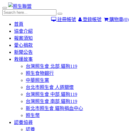
註冊帳號
登錄帳號
購物車
(0)
首頁
協會介紹
報案須知
愛心捐款
新聞公告
救援故事
台灣照生會 北部 貓狗119
照生食物銀行
中華照生黨
台北市照生會 人道關懷
台灣照生會 中部 貓狗119
台灣照生會 南部 貓狗119
新北市照生會 貓狗捐血中心
照生幣
認養協尋
認養