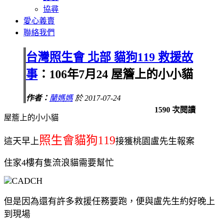
協尋
愛心義賣
聯絡我們
台灣照生會 北部 貓狗119 救援故
事
：106年7月24 屋簷上的小小貓
作者：
蘭媽媽
於 2017-07-24
1590 次閱讀
屋簷上的小小貓
照生會貓狗119
這天早上
接獲桃園盧先生報案
住家4樓有隻流浪貓需要幫忙
但是因為還有許多救援任務要跑，便與盧先生約好晚上
到現場