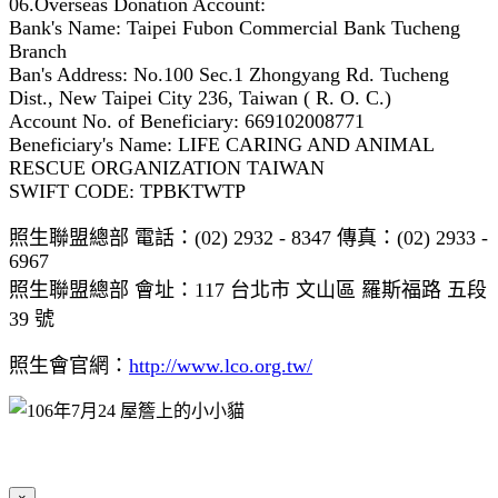
06.Overseas Donation Account:
Bank's Name: Taipei Fubon Commercial Bank Tucheng
Branch
Ban's Address: No.100 Sec.1 Zhongyang Rd. Tucheng
Dist., New Taipei City 236, Taiwan ( R. O. C.)
Account No. of Beneficiary: 669102008771
Beneficiary's Name: LIFE CARING AND ANIMAL
RESCUE ORGANIZATION TAIWAN
SWIFT CODE: TPBKTWTP
照生聯盟總部 電話：(02) 2932 - 8347 傳真：(02) 2933 -
6967
照生聯盟總部 會址：117 台北市 文山區 羅斯福路 五段
39 號
照生會官網：
http://www.lco.org.tw/