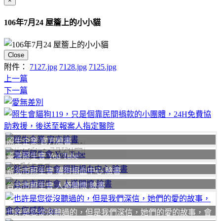
×
106年7月24 屋簷上的小小貓
Close
附件：
7127.jpg
7128.jpg
7125.jpg
上一篇
下一篇
照生企業 官方臉書
聯絡我們
臺灣照生會 You Tube
我要
新北市照生會 貓狗捐血中心 臉書
台北市照生會 人道關懷 臉書
也許是您從沒聽過的，但是我們深信，她們的愛的故事，會