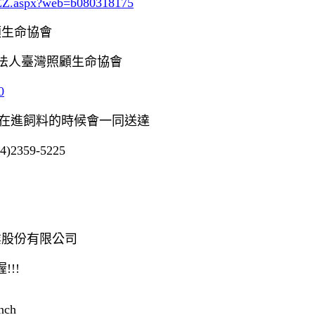
_EZ.aspx?web=b080318175
照顧生命協會
：社團法人臺灣照顧生命協會
0
在進飼料的時候會一同送達
359-5225
』
事業股份有限公司
!!
nch