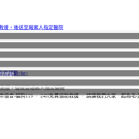
您感動
助救援，後送至報案人指定醫院
協會-貓狗119 ‧ 24H免費協助救援 ‧ 請讓我們大家一起為