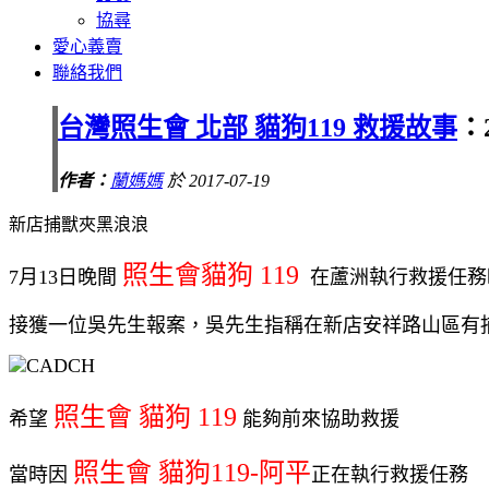
協尋
愛心義賣
聯絡我們
台灣照生會 北部 貓狗119 救援故事
：
作者：
蘭媽媽
於 2017-07-19
新店捕獸夾黑浪浪
照生會貓狗 119
7月13日晚間
在蘆洲執行救援任務
接獲一位吳先生報案，吳先生指稱在新店安祥路山區有
照生會 貓狗 119
希望
能夠前來協助救援
照生會 貓狗119-阿平
當時因
正在執行救援任務