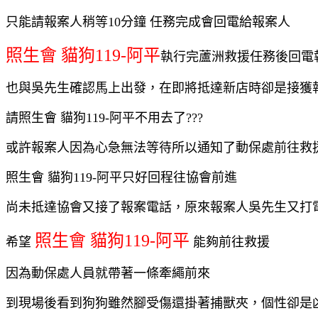
只能請報案人稍等10分鐘 任務完成會回電給報案人
照生會 貓狗119-阿平
執行完蘆洲救援任務後回電
也與吳先生確認馬上出發，在即將抵達新店時卻是接獲
請照生會 貓狗119-阿平不用去了???
或許報案人因為心急無法等待所以通知了動保處前往救
照生會 貓狗119-阿平只好回程往協會前進
尚未抵達協會又接了報案電話，原來報案人吳先生又打
照生會 貓狗119-阿平
希望
能夠前往救援
因為動保處人員就帶著一條牽繩前來
到現場後看到狗狗雖然腳受傷還掛著捕獸夾，個性卻是