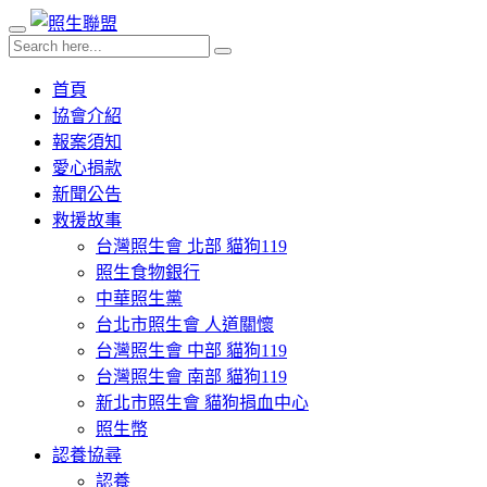
首頁
協會介紹
報案須知
愛心捐款
新聞公告
救援故事
台灣照生會 北部 貓狗119
照生食物銀行
中華照生黨
台北市照生會 人道關懷
台灣照生會 中部 貓狗119
台灣照生會 南部 貓狗119
新北市照生會 貓狗捐血中心
照生幣
認養協尋
認養