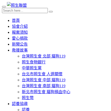
首頁
協會介紹
報案須知
愛心捐款
新聞公告
救援故事
台灣照生會 北部 貓狗119
照生食物銀行
中華照生黨
台北市照生會 人道關懷
台灣照生會 中部 貓狗119
台灣照生會 南部 貓狗119
新北市照生會 貓狗捐血中心
照生幣
認養協尋
認養