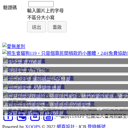
驗證碼
輸入圖片上的字母
不區分大小寫
照生企業 官方臉書
臺灣照生會 You Tube
聯絡我們
我要
新北市照生會 貓狗捐血中心 臉書
台北市照生會 人道關懷 臉書
也許是您從沒聽過的，但是我們深信，她們的愛的故事，會令
愛無差別
為救生而生的照生幣、為慈善而活的照生幣
照生會貓狗119，只是個靠民間捐款的小團體，24H免費協
臺灣照生會 貓狗119 官方臉書
社團法人臺灣照顧生命
Powered by
XOOPS
© 2022
網頁設計
: JCB
登錄帳號