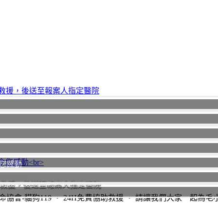
您感動
助救援，後送至報案人指定醫院
協會-貓狗119 ‧ 24H免費協助救援 ‧ 請讓我們大家一起為