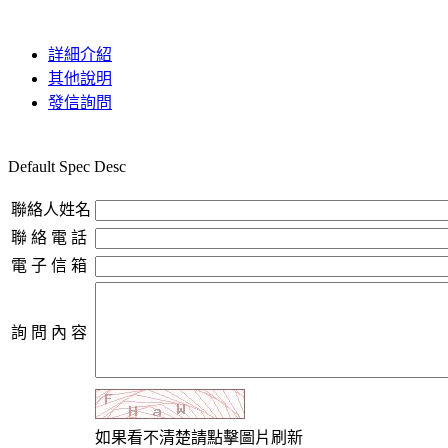
詳細介紹
其他說明
發信詢問
Default Spec Desc
聯絡人姓名
聯 絡 電 話
電 子 信 箱
詢 問 內 容
如果看不清楚請點擊圖片刷新