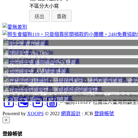
不區分大小寫
照生企業 官方臉書
臺灣照生會 You Tube
聯絡我們
我要
新北市照生會 貓狗捐血中心 臉書
台北市照生會 人道關懷 臉書
也許是您從沒聽過的，但是我們深信，她們的愛的故事，會令
愛無差別
為救生而生的照生幣、為慈善而活的照生幣
照生會貓狗119，只是個靠民間捐款的小團體，24H免費協
臺灣照生會 貓狗119 官方臉書
社團法人臺灣照顧生命
Powered by
XOOPS
© 2022
網頁設計
: JCB
登錄帳號
Close
×
登錄帳號