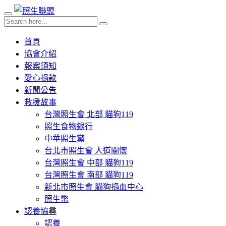
首頁
協會介紹
報案須知
愛心捐款
新聞公告
救援故事
台灣照生會 北部 貓狗119
照生食物銀行
中華照生黨
台北市照生會 人道關懷
台灣照生會 中部 貓狗119
台灣照生會 南部 貓狗119
新北市照生會 貓狗捐血中心
照生幣
認養協尋
認養