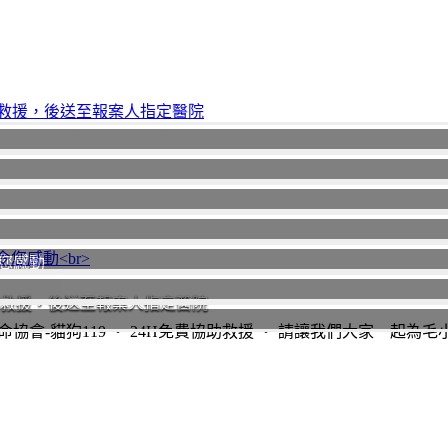
您感動
助救援，後送至報案人指定醫院
協會-貓狗119 ‧ 24H免費協助救援 ‧ 請讓我們大家一起為