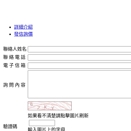
詳細介紹
發信詢價
聯絡人姓名
聯 絡 電 話
電 子 信 箱
詢 問 內 容
如果看不清楚請點擊圖片刷新
驗證碼
輸入圖片上的字母