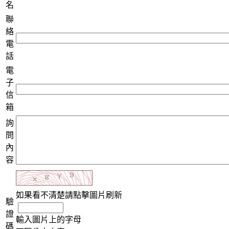
名
聯
絡
電
話
電
子
信
箱
詢
問
內
容
如果看不清楚請點擊圖片刷新
驗
證
輸入圖片上的字母
碼