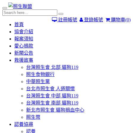
註冊帳號
登錄帳號
購物車
(0)
首頁
協會介紹
報案須知
愛心捐款
新聞公告
救援故事
台灣照生會 北部 貓狗119
照生食物銀行
中華照生黨
台北市照生會 人道關懷
台灣照生會 中部 貓狗119
台灣照生會 南部 貓狗119
新北市照生會 貓狗捐血中心
照生幣
認養協尋
認養