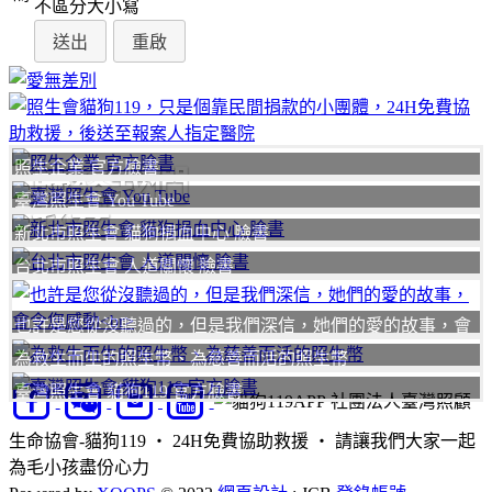
不區分大小寫
照生企業 官方臉書
聯絡我們
臺灣照生會 You Tube
我要
新北市照生會 貓狗捐血中心 臉書
台北市照生會 人道關懷 臉書
也許是您從沒聽過的，但是我們深信，她們的愛的故事，會
令您感動
為救生而生的照生幣、為慈善而活的照生幣
臺灣照生會 貓狗119 官方臉書
社團法人臺灣照顧
生命協會-貓狗119 ‧ 24H免費協助救援 ‧ 請讓我們大家一起
為毛小孩盡份心力