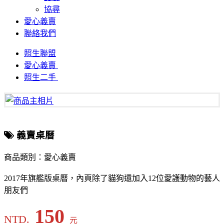
協尋
愛心義賣
聯絡我們
照生聯盟
愛心義賣
照生二手
義賣桌曆
商品類別：愛心義賣
2017年旗艦版桌曆，內頁除了貓狗還加入12位愛護動物的藝人
朋友們
150
NTD.
元